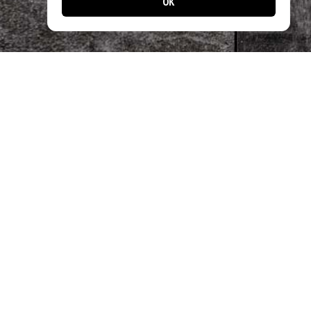
OK
Designed by
Apps24