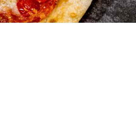
Hausene
Raiffeisenstraße
74336 Brackenh
+49 7135 96877
© Copyright - Hausener Kebabhaus