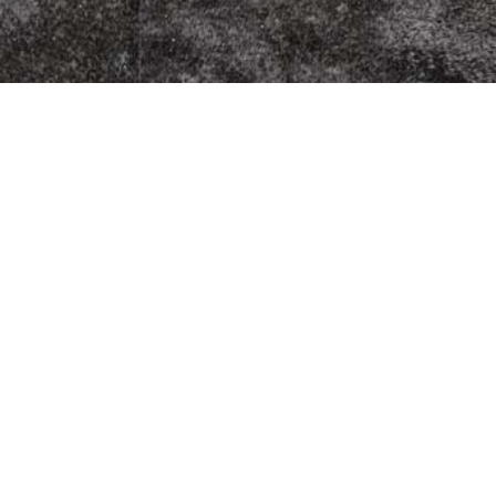
r Kebabhaus
 14
eim
44