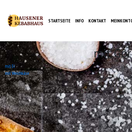
STARTSEITE
INFO
KONTAKT
MEINKONT
mit Go
Beitrags-
mit Ei
mit Weichkäse
Navigation