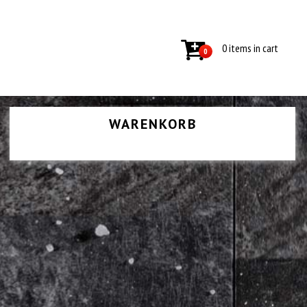
0 items in cart
0
WARENKORB