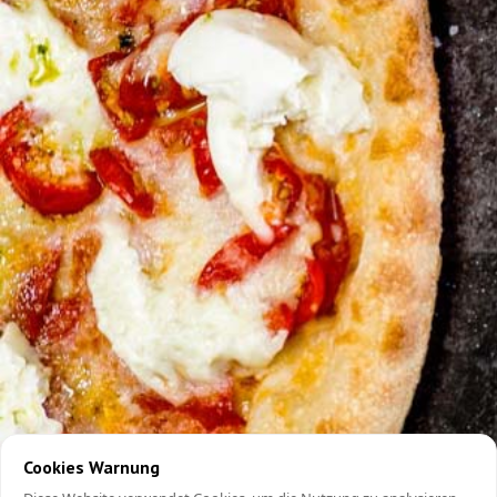
Cookies Warnung