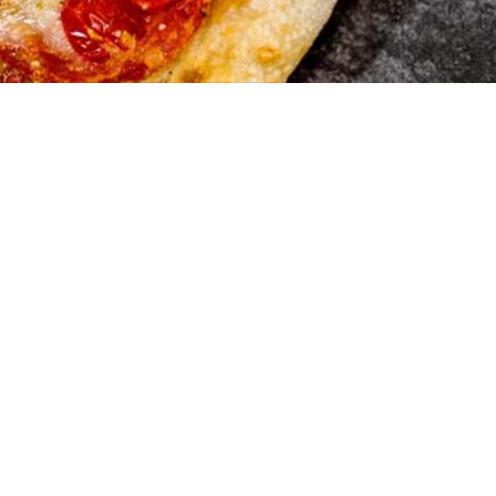
Hausene
Raiffeisenstraße
74336 Brackenh
+49 7135 96877
© Copyright - Hausener Kebabhaus