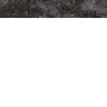
r Kebabhaus
 14
eim
44