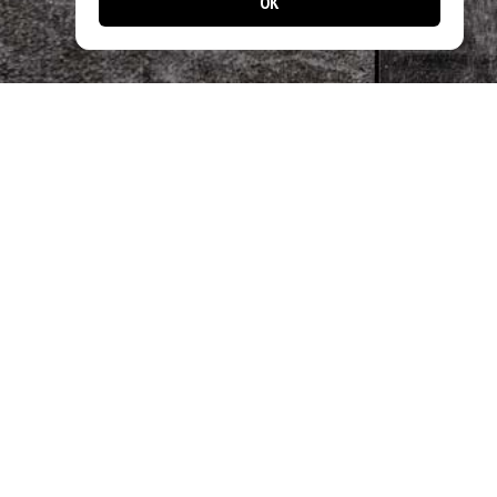
OK
Designed by
Apps24