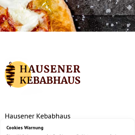
Hausener Kebabhaus
Raiffeisenstraße 14
Cookies Warnung
74336 Brackenheim