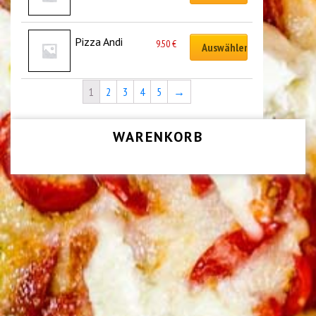
Pizza Andi
9.50
€
Auswählen
1
2
3
4
5
→
WARENKORB