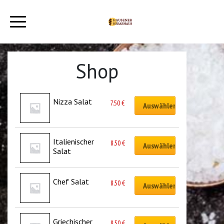
Shop
Nizza Salat
7.50
€
Auswählen
Italienischer 
8.50
€
Auswählen
Salat
Chef Salat
8.50
€
Auswählen
Griechischer 
8.50
€