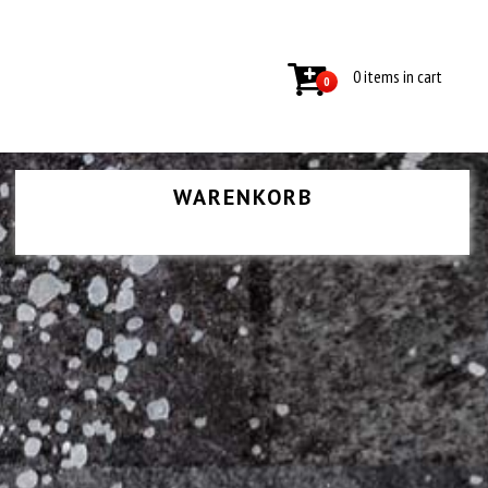
0 items in cart
0
WARENKORB