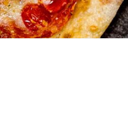
Hausene
Raiffeisenstraße
74336 Brackenh
+49 7135 96877