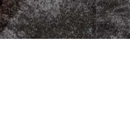
r Kebabhaus
 14
eim
44