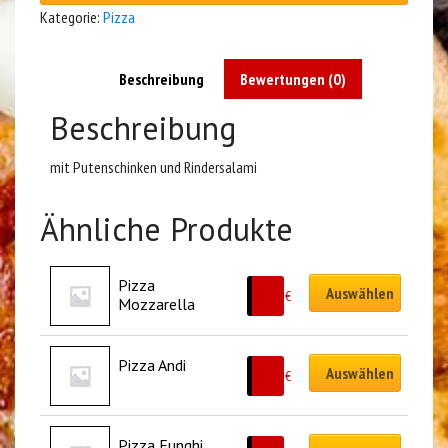
Kategorie:
Pizza
Beschreibung
Bewertungen (0)
Beschreibung
mit Putenschinken und Rindersalami
Ähnliche Produkte
Pizza 
Auswählen
9.50
€
Mozzarella
Pizza Andi
Auswählen
9.50
€
Pizza Funghi